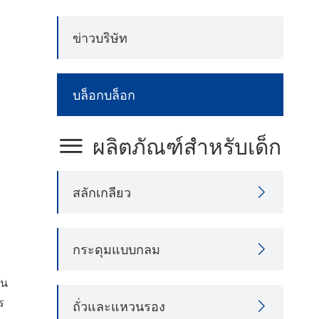
ข่าวบริษัท
บล็อกบล็อก

ผลิตภัณฑ์สำหรับเด็ก
สลักเกลียว

กระดุมแบบกลม

้น
ร
ถั่วและแหวนรอง
