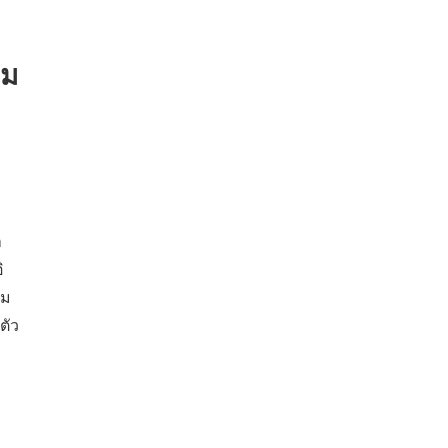
าม
า
ิ
ยม
ตัว