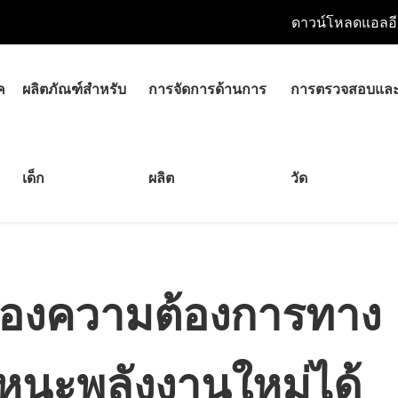
ดาวน์โหลดแอลอี
ค
ผลิตภัณฑ์สำหรับ
การจัดการด้านการ
การตรวจสอบแล
ถตอบสนองความต้องการทางเทคนิคของยานพาหนะพลังงานใหม่ได
เด็ก
ผลิต
วัด
สลักเกลียวหัว
สลักเกลียว
สลักเกลียวตัว U
กระดุมแบบกลม
สลักเกลียวยึด
ถั่วและแหวนรอง
องความต้องการทาง
ชิ้นส่วนเครื่องจักรกลที่มี
ความแม่นยำ
นะพลังงานใหม่ได้