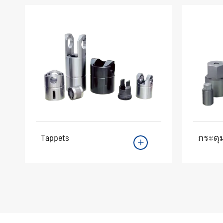
กระดุ
Tappets
