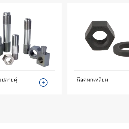
มปลายคู่
น๊อตหกเหลี่ยม
