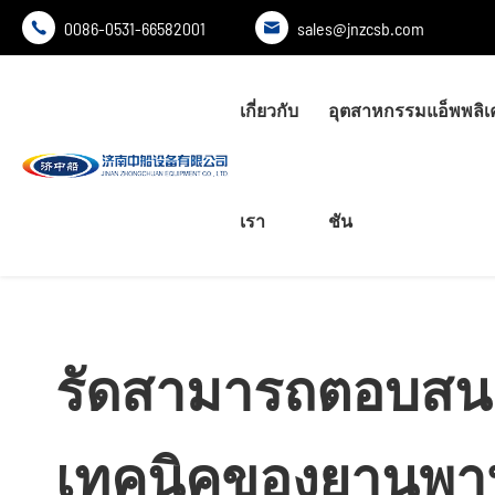
0086-0531-66582001
sales@jnzcsb.com


เกี่ยวกับ
อุตสาหกรรมแอ็พพลิเ
บ้านในบ้าน
ข่าวข่าวข่าว
บล็อกบล็อก
รัดสามาร
เรา
ชัน
รัดสามารถตอบสน
เทคนิคของยานพาห